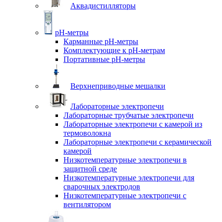
Аквадистилляторы
pH-метры
Карманные pH-метры
Комплектующие к pH-метрам
Портативные pH-метры
Верхнеприводные мешалки
Лабораторные электропечи
Лабораторные трубчатые электропечи
Лабораторные электропечи с камерой из
термоволокна
Лабораторные электропечи с керамической
камерой
Низкотемпературные электропечи в
защитной среде
Низкотемпературные электропечи для
cварочных электродов
Низкотемпературные электропечи с
вентилятором