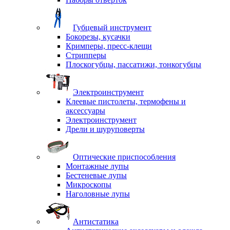
Губцевый инструмент
Бокорезы, кусачки
Кримперы, пресс-клещи
Стрипперы
Плоскогубцы, пассатижи, тонкогубцы
Электроинструмент
Клеевые пистолеты, термофены и
аксессуары
Электроинструмент
Дрели и шуруповерты
Оптические приспособления
Монтажные лупы
Бестеневые лупы
Микроскопы
Наголовные лупы
Антистатика