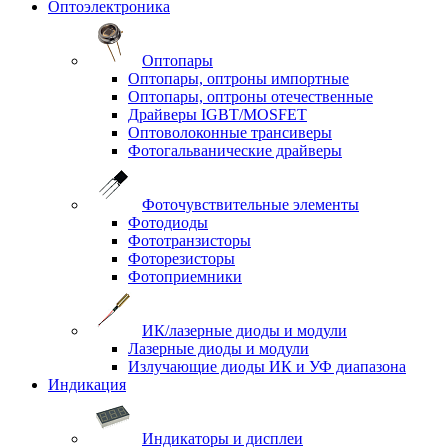
Оптоэлектроника
Оптопары
Оптопары, оптроны импортные
Оптопары, оптроны отечественные
Драйверы IGBT/MOSFET
Оптоволоконные трансиверы
Фотогальванические драйверы
Фоточувствительные элементы
Фотодиоды
Фототранзисторы
Фоторезисторы
Фотоприемники
ИК/лазерные диоды и модули
Лазерные диоды и модули
Излучающие диоды ИК и УФ диапазона
Индикация
Индикаторы и дисплеи