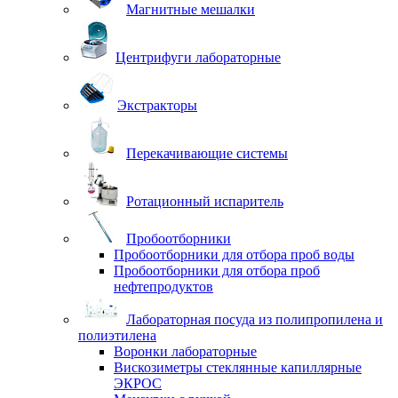
Магнитные мешалки
Центрифуги лабораторные
Экстракторы
Перекачивающие системы
Ротационный испаритель
Пробоотборники
Пробоотборники для отбора проб воды
Пробоотборники для отбора проб
нефтепродуктов
Лабораторная посуда из полипропилена и
полиэтилена
Воронки лабораторные
Вискозиметры стеклянные капиллярные
ЭКРОС