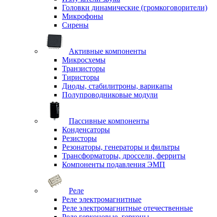
Головки динамические (громкоговорители)
Микрофоны
Сирены
Активные компоненты
Микросхемы
Транзисторы
Тиристоры
Диоды, стабилитроны, варикапы
Полупроводниковые модули
Пассивные компоненты
Конденсаторы
Резисторы
Резонаторы, генераторы и фильтры
Трансформаторы, дроссели, ферриты
Компоненты подавления ЭМП
Реле
Реле электромагнитные
Реле электромагнитные отечественные
Реле герконовые, герконы