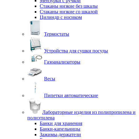
Мензурки с ручкой
Стаканы низкие без шкалы
Стаканы низкие со шкалой
Цилиндр с носиком
Термостаты
Устройства для сушки посуды
Газоанализаторы
Весы
Пипетки автоматические
Лабораторные изделия из полипропилена и
полиэтилена
Банки для хранения
Банки-капельницы
Зажимы-держатели