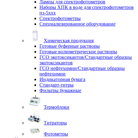
Лампы для спектрофотометров
Наборы ХПК в воде для спектрофотометров
пэ-5ххх
Спектрофотометры
Специализированное оборудование
Химическая продукция
Готовые буферные растворы
Готовые волюметрические растворы
ГСО экотоксикантов/Стандартные образцы
экотоксикантов
ГСО нефтехимии/Стандартные образцы
нефтехимии
Индикаторная бумага
Стандарт-титры
Фильтры бумажные
Термоблоки
Титраторы
Фотометры