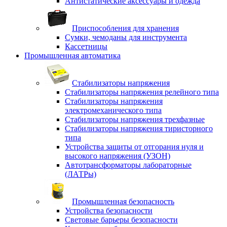
Антистатические аксессуары и одежда
Приспособления для хранения
Сумки, чемоданы для инструмента
Кассетницы
Промышленная автоматика
Стабилизаторы напряжения
Стабилизаторы напряжения релейного типа
Стабилизаторы напряжения
электромеханического типа
Стабилизаторы напряжения трехфазные
Стабилизаторы напряжения тиристорного
типа
Устройства защиты от отгорания нуля и
высокого напряжения (УЗОН)
Автотрансформаторы лабораторные
(ЛАТРы)
Промышленная безопасность
Устройства безопасности
Световые барьеры безопасности