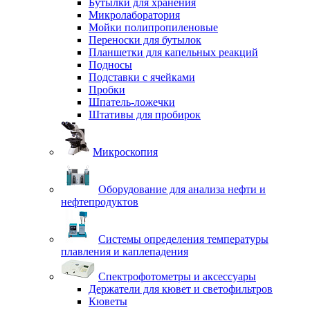
Бутылки для хранения
Микролаборатория
Мойки полипропиленовые
Переноски для бутылок
Планшетки для капельных реакций
Подносы
Подставки с ячейками
Пробки
Шпатель-ложечки
Штативы для пробирок
Микроскопия
Оборудование для анализа нефти и
нефтепродуктов
Системы определения температуры
плавления и каплепадения
Спектрофотометры и аксессуары
Держатели для кювет и светофильтров
Кюветы