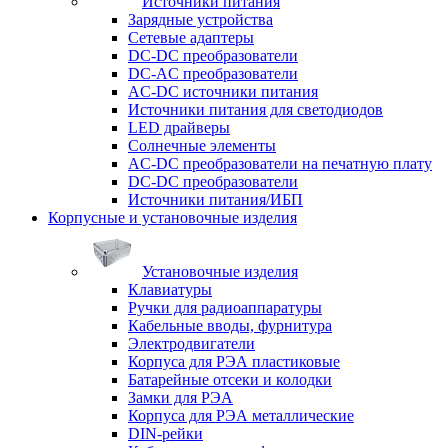
Источники питания
Зарядные устройства
Сетевые адаптеры
DC-DC преобразователи
DC-AC преобразователи
AC-DC источники питания
Источники питания для светодиодов
LED драйверы
Солнечные элементы
AC-DC преобразователи на печатную плату
DC-DC преобразователи
Источники питания/ИБП
Корпусные и установочные изделия
Установочные изделия
Клавиатуры
Ручки для радиоаппаратуры
Кабельные вводы, фурнитура
Электродвигатели
Корпуса для РЭА пластиковые
Батарейные отсеки и колодки
Замки для РЭА
Корпуса для РЭА металлические
DIN-рейки