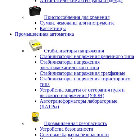
Антистатические аксессуары и одежда
Приспособления для хранения
Сумки, чемоданы для инструмента
Кассетницы
Промышленная автоматика
Стабилизаторы напряжения
Стабилизаторы напряжения релейного типа
Стабилизаторы напряжения
электромеханического типа
Стабилизаторы напряжения трехфазные
Стабилизаторы напряжения тиристорного
типа
Устройства защиты от отгорания нуля и
высокого напряжения (УЗОН)
Автотрансформаторы лабораторные
(ЛАТРы)
Промышленная безопасность
Устройства безопасности
Световые барьеры безопасности