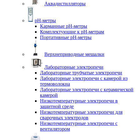
Аквадистилляторы
pH-метры
Карманные pH-метры
Комплектующие к pH-метрам
Портативные pH-метры
Верхнеприводные мешалки
Лабораторные электропечи
Лабораторные трубчатые электропечи
Лабораторные электропечи с камерой из
термоволокна
Лабораторные электропечи с керамической
камерой
Низкотемпературные электропечи в
защитной среде
Низкотемпературные электропечи для
cварочных электродов
Низкотемпературные электропечи с
вентилятором