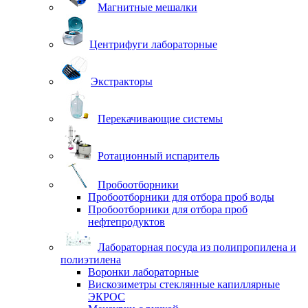
Магнитные мешалки
Центрифуги лабораторные
Экстракторы
Перекачивающие системы
Ротационный испаритель
Пробоотборники
Пробоотборники для отбора проб воды
Пробоотборники для отбора проб
нефтепродуктов
Лабораторная посуда из полипропилена и
полиэтилена
Воронки лабораторные
Вискозиметры стеклянные капиллярные
ЭКРОС