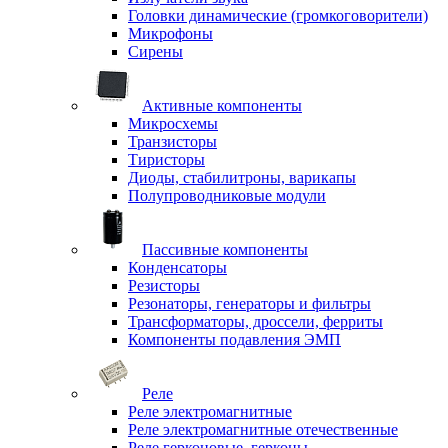
Головки динамические (громкоговорители)
Микрофоны
Сирены
Активные компоненты
Микросхемы
Транзисторы
Тиристоры
Диоды, стабилитроны, варикапы
Полупроводниковые модули
Пассивные компоненты
Конденсаторы
Резисторы
Резонаторы, генераторы и фильтры
Трансформаторы, дроссели, ферриты
Компоненты подавления ЭМП
Реле
Реле электромагнитные
Реле электромагнитные отечественные
Реле герконовые, герконы