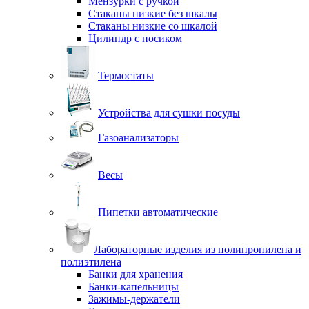
Мензурки с ручкой
Стаканы низкие без шкалы
Стаканы низкие со шкалой
Цилиндр с носиком
Термостаты
Устройства для сушки посуды
Газоанализаторы
Весы
Пипетки автоматические
Лабораторные изделия из полипропилена и
полиэтилена
Банки для хранения
Банки-капельницы
Зажимы-держатели