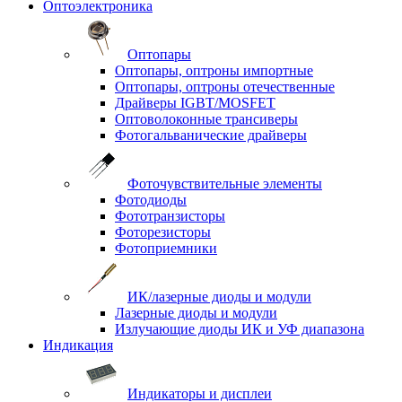
Оптоэлектроника
Оптопары
Оптопары, оптроны импортные
Оптопары, оптроны отечественные
Драйверы IGBT/MOSFET
Оптоволоконные трансиверы
Фотогальванические драйверы
Фоточувствительные элементы
Фотодиоды
Фототранзисторы
Фоторезисторы
Фотоприемники
ИК/лазерные диоды и модули
Лазерные диоды и модули
Излучающие диоды ИК и УФ диапазона
Индикация
Индикаторы и дисплеи