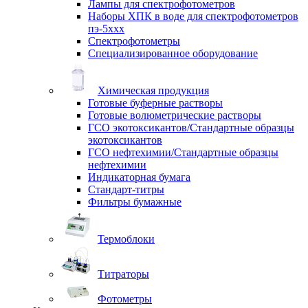
Лампы для спектрофотометров
Наборы ХПК в воде для спектрофотометров
пэ-5ххх
Спектрофотометры
Специализированное оборудование
Химическая продукция
Готовые буферные растворы
Готовые волюметрические растворы
ГСО экотоксикантов/Стандартные образцы
экотоксикантов
ГСО нефтехимии/Стандартные образцы
нефтехимии
Индикаторная бумага
Стандарт-титры
Фильтры бумажные
Термоблоки
Титраторы
Фотометры