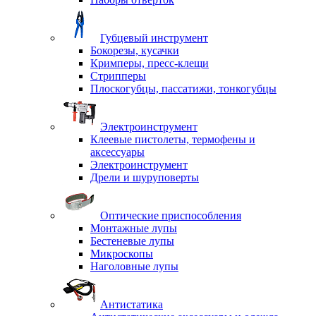
Губцевый инструмент
Бокорезы, кусачки
Кримперы, пресс-клещи
Стрипперы
Плоскогубцы, пассатижи, тонкогубцы
Электроинструмент
Клеевые пистолеты, термофены и
аксессуары
Электроинструмент
Дрели и шуруповерты
Оптические приспособления
Монтажные лупы
Бестеневые лупы
Микроскопы
Наголовные лупы
Антистатика