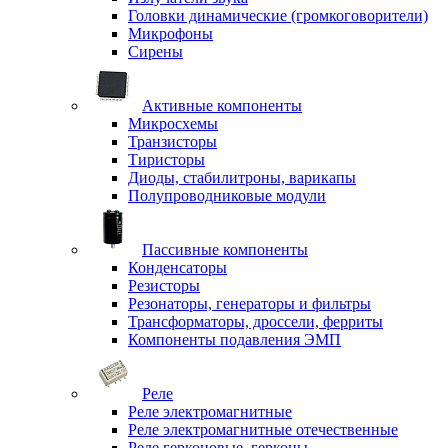
Головки динамические (громкоговорители)
Микрофоны
Сирены
Активные компоненты
Микросхемы
Транзисторы
Тиристоры
Диоды, стабилитроны, варикапы
Полупроводниковые модули
Пассивные компоненты
Конденсаторы
Резисторы
Резонаторы, генераторы и фильтры
Трансформаторы, дроссели, ферриты
Компоненты подавления ЭМП
Реле
Реле электромагнитные
Реле электромагнитные отечественные
Реле герконовые, герконы