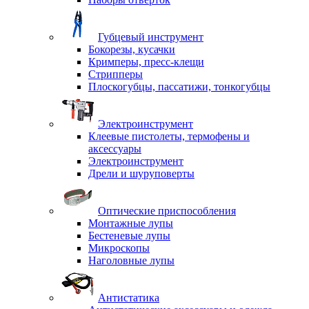
Губцевый инструмент
Бокорезы, кусачки
Кримперы, пресс-клещи
Стрипперы
Плоскогубцы, пассатижи, тонкогубцы
Электроинструмент
Клеевые пистолеты, термофены и
аксессуары
Электроинструмент
Дрели и шуруповерты
Оптические приспособления
Монтажные лупы
Бестеневые лупы
Микроскопы
Наголовные лупы
Антистатика