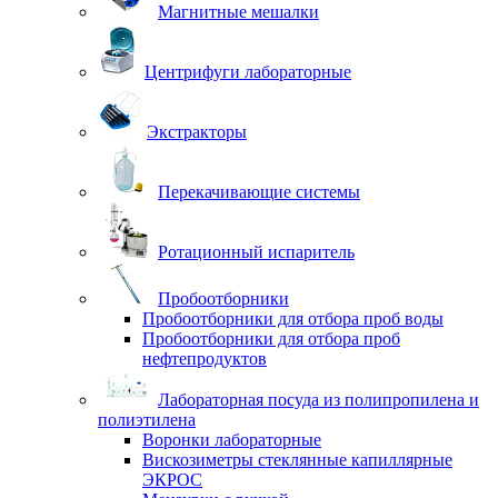
Магнитные мешалки
Центрифуги лабораторные
Экстракторы
Перекачивающие системы
Ротационный испаритель
Пробоотборники
Пробоотборники для отбора проб воды
Пробоотборники для отбора проб
нефтепродуктов
Лабораторная посуда из полипропилена и
полиэтилена
Воронки лабораторные
Вискозиметры стеклянные капиллярные
ЭКРОС