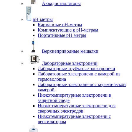
Аквадистилляторы
pH-метры
Карманные pH-метры
Комплектующие к pH-метрам
Портативные pH-метры
Верхнеприводные мешалки
Лабораторные электропечи
Лабораторные трубчатые электропечи
Лабораторные электропечи с камерой из
термоволокна
Лабораторные электропечи с керамической
камерой
Низкотемпературные электропечи в
защитной среде
Низкотемпературные электропечи для
cварочных электродов
Низкотемпературные электропечи с
вентилятором