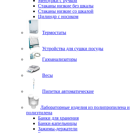
Мензурки с ручкой
Стаканы низкие без шкалы
Стаканы низкие со шкалой
Цилиндр с носиком
Термостаты
Устройства для сушки посуды
Газоанализаторы
Весы
Пипетки автоматические
Лабораторные изделия из полипропилена и
полиэтилена
Банки для хранения
Банки-капельницы
Зажимы-держатели