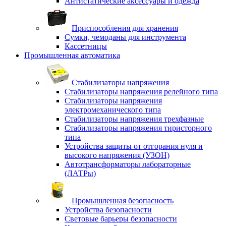
Антистатические аксессуары и одежда
Приспособления для хранения
Сумки, чемоданы для инструмента
Кассетницы
Промышленная автоматика
Стабилизаторы напряжения
Стабилизаторы напряжения релейного типа
Стабилизаторы напряжения
электромеханического типа
Стабилизаторы напряжения трехфазные
Стабилизаторы напряжения тиристорного
типа
Устройства защиты от отгорания нуля и
высокого напряжения (УЗОН)
Автотрансформаторы лабораторные
(ЛАТРы)
Промышленная безопасность
Устройства безопасности
Световые барьеры безопасности