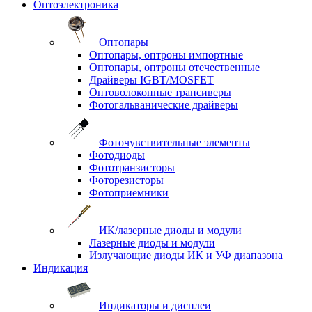
Оптоэлектроника
Оптопары
Оптопары, оптроны импортные
Оптопары, оптроны отечественные
Драйверы IGBT/MOSFET
Оптоволоконные трансиверы
Фотогальванические драйверы
Фоточувствительные элементы
Фотодиоды
Фототранзисторы
Фоторезисторы
Фотоприемники
ИК/лазерные диоды и модули
Лазерные диоды и модули
Излучающие диоды ИК и УФ диапазона
Индикация
Индикаторы и дисплеи