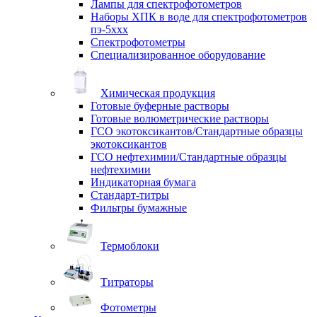
Лампы для спектрофотометров
Наборы ХПК в воде для спектрофотометров
пэ-5ххх
Спектрофотометры
Специализированное оборудование
Химическая продукция
Готовые буферные растворы
Готовые волюметрические растворы
ГСО экотоксикантов/Стандартные образцы
экотоксикантов
ГСО нефтехимии/Стандартные образцы
нефтехимии
Индикаторная бумага
Стандарт-титры
Фильтры бумажные
Термоблоки
Титраторы
Фотометры