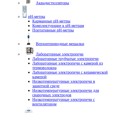
Аквадистилляторы
pH-метры
Карманные pH-метры
Комплектующие к pH-метрам
Портативные pH-метры
Верхнеприводные мешалки
Лабораторные электропечи
Лабораторные трубчатые электропечи
Лабораторные электропечи с камерой из
термоволокна
Лабораторные электропечи с керамической
камерой
Низкотемпературные электропечи в
защитной среде
Низкотемпературные электропечи для
cварочных электродов
Низкотемпературные электропечи с
вентилятором