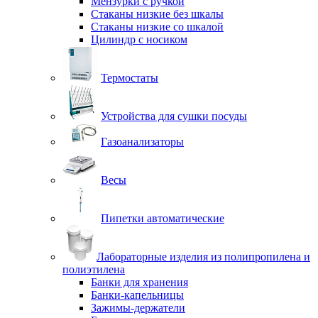
Мензурки с ручкой
Стаканы низкие без шкалы
Стаканы низкие со шкалой
Цилиндр с носиком
Термостаты
Устройства для сушки посуды
Газоанализаторы
Весы
Пипетки автоматические
Лабораторные изделия из полипропилена и
полиэтилена
Банки для хранения
Банки-капельницы
Зажимы-держатели