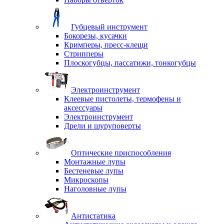
Губцевый инструмент
Бокорезы, кусачки
Кримперы, пресс-клещи
Стрипперы
Плоскогубцы, пассатижи, тонкогубцы
Электроинструмент
Клеевые пистолеты, термофены и
аксессуары
Электроинструмент
Дрели и шуруповерты
Оптические приспособления
Монтажные лупы
Бестеневые лупы
Микроскопы
Наголовные лупы
Антистатика