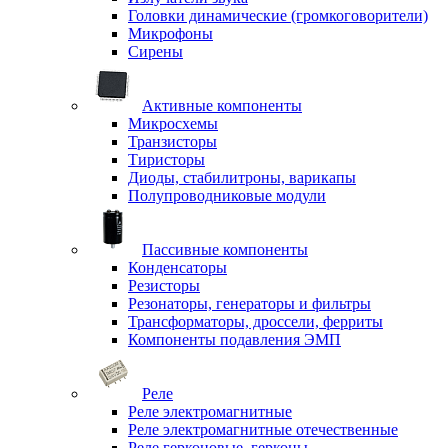
Головки динамические (громкоговорители)
Микрофоны
Сирены
Активные компоненты
Микросхемы
Транзисторы
Тиристоры
Диоды, стабилитроны, варикапы
Полупроводниковые модули
Пассивные компоненты
Конденсаторы
Резисторы
Резонаторы, генераторы и фильтры
Трансформаторы, дроссели, ферриты
Компоненты подавления ЭМП
Реле
Реле электромагнитные
Реле электромагнитные отечественные
Реле герконовые, герконы