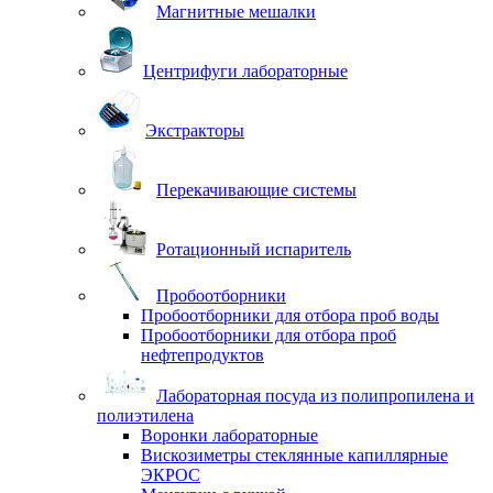
Магнитные мешалки
Центрифуги лабораторные
Экстракторы
Перекачивающие системы
Ротационный испаритель
Пробоотборники
Пробоотборники для отбора проб воды
Пробоотборники для отбора проб
нефтепродуктов
Лабораторная посуда из полипропилена и
полиэтилена
Воронки лабораторные
Вискозиметры стеклянные капиллярные
ЭКРОС