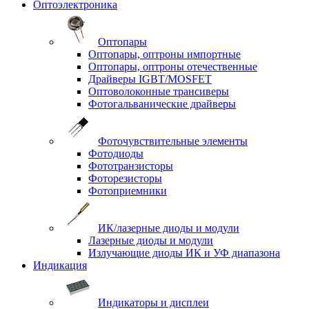
Оптоэлектроника
Оптопары
Оптопары, оптроны импортные
Оптопары, оптроны отечественные
Драйверы IGBT/MOSFET
Оптоволоконные трансиверы
Фотогальванические драйверы
Фоточувствительные элементы
Фотодиоды
Фототранзисторы
Фоторезисторы
Фотоприемники
ИК/лазерные диоды и модули
Лазерные диоды и модули
Излучающие диоды ИК и УФ диапазона
Индикация
Индикаторы и дисплеи