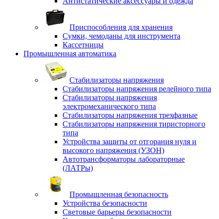
Антистатические аксессуары и одежда
Приспособления для хранения
Сумки, чемоданы для инструмента
Кассетницы
Промышленная автоматика
Стабилизаторы напряжения
Стабилизаторы напряжения релейного типа
Стабилизаторы напряжения
электромеханического типа
Стабилизаторы напряжения трехфазные
Стабилизаторы напряжения тиристорного
типа
Устройства защиты от отгорания нуля и
высокого напряжения (УЗОН)
Автотрансформаторы лабораторные
(ЛАТРы)
Промышленная безопасность
Устройства безопасности
Световые барьеры безопасности