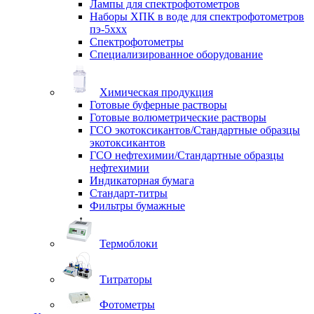
Лампы для спектрофотометров
Наборы ХПК в воде для спектрофотометров
пэ-5ххх
Спектрофотометры
Специализированное оборудование
Химическая продукция
Готовые буферные растворы
Готовые волюметрические растворы
ГСО экотоксикантов/Стандартные образцы
экотоксикантов
ГСО нефтехимии/Стандартные образцы
нефтехимии
Индикаторная бумага
Стандарт-титры
Фильтры бумажные
Термоблоки
Титраторы
Фотометры