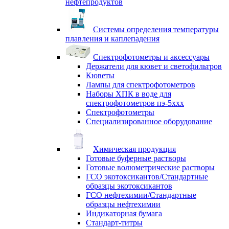
нефтепродуктов
Системы определения температуры
плавления и каплепадения
Спектрофотометры и аксессуары
Держатели для кювет и светофильтров
Кюветы
Лампы для спектрофотометров
Наборы ХПК в воде для
спектрофотометров пэ-5ххх
Спектрофотометры
Специализированное оборудование
Химическая продукция
Готовые буферные растворы
Готовые волюметрические растворы
ГСО экотоксикантов/Стандартные
образцы экотоксикантов
ГСО нефтехимии/Стандартные
образцы нефтехимии
Индикаторная бумага
Стандарт-титры