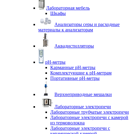
Лабораторная мебель
Шкафы
Анализаторы серы и расходные
материалы к анализаторам
Аквадистилляторы
pH-метры
Карманные pH-метры
Комплектующие к pH-метрам
Портативные pH-метры
Верхнеприводные мешалки
Лабораторные электропечи
Лабораторные трубчатые электропечи
Лабораторные электропечи с камерой
из термоволокна
Лабораторные электропечи с
керамической камерой