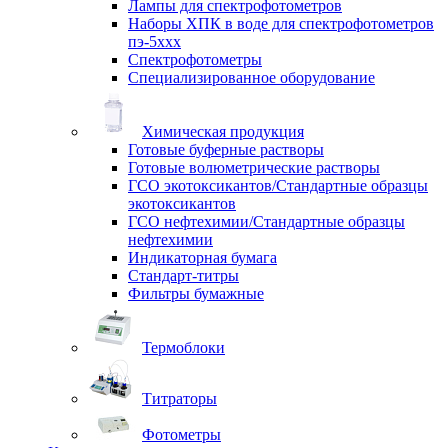
Лампы для спектрофотометров
Наборы ХПК в воде для спектрофотометров
пэ-5ххх
Спектрофотометры
Специализированное оборудование
Химическая продукция
Готовые буферные растворы
Готовые волюметрические растворы
ГСО экотоксикантов/Стандартные образцы
экотоксикантов
ГСО нефтехимии/Стандартные образцы
нефтехимии
Индикаторная бумага
Стандарт-титры
Фильтры бумажные
Термоблоки
Титраторы
Фотометры