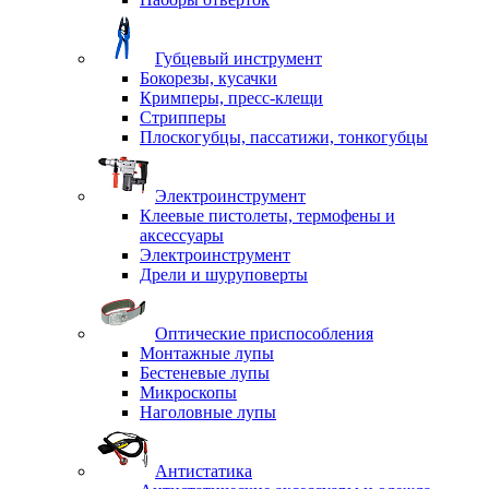
Губцевый инструмент
Бокорезы, кусачки
Кримперы, пресс-клещи
Стрипперы
Плоскогубцы, пассатижи, тонкогубцы
Электроинструмент
Клеевые пистолеты, термофены и
аксессуары
Электроинструмент
Дрели и шуруповерты
Оптические приспособления
Монтажные лупы
Бестеневые лупы
Микроскопы
Наголовные лупы
Антистатика