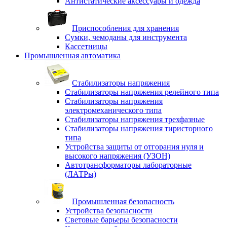
Антистатические аксессуары и одежда
Приспособления для хранения
Сумки, чемоданы для инструмента
Кассетницы
Промышленная автоматика
Стабилизаторы напряжения
Стабилизаторы напряжения релейного типа
Стабилизаторы напряжения
электромеханического типа
Стабилизаторы напряжения трехфазные
Стабилизаторы напряжения тиристорного
типа
Устройства защиты от отгорания нуля и
высокого напряжения (УЗОН)
Автотрансформаторы лабораторные
(ЛАТРы)
Промышленная безопасность
Устройства безопасности
Световые барьеры безопасности