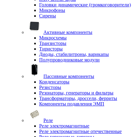
Головки динамические (громкоговорители)
Микрофоны
Сирены
Активные компоненты
Микросхемы
Транзисторы
Тиристоры
Диоды, стабилитроны, варикапы
Полупроводниковые модули
Пассивные компоненты
Конденсаторы
Резисторы
Резонаторы, генераторы и фильтры
Трансформаторы, дроссели, ферриты
Компоненты подавления ЭМП
Реле
Реле электромагнитные
Реле электромагнитные отечественные
Реле герконовые, герконы