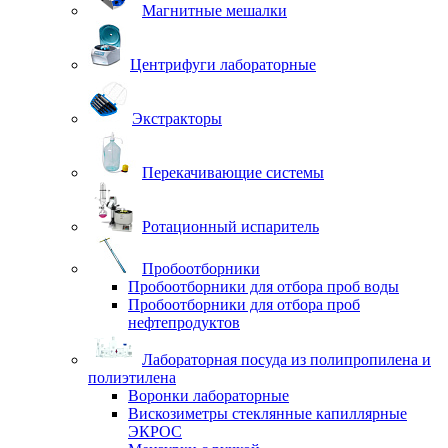
Магнитные мешалки
Центрифуги лабораторные
Экстракторы
Перекачивающие системы
Ротационный испаритель
Пробоотборники
Пробоотборники для отбора проб воды
Пробоотборники для отбора проб
нефтепродуктов
Лабораторная посуда из полипропилена и
полиэтилена
Воронки лабораторные
Вискозиметры стеклянные капиллярные
ЭКРОС