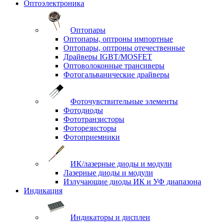
Оптоэлектроника
Оптопары
Оптопары, оптроны импортные
Оптопары, оптроны отечественные
Драйверы IGBT/MOSFET
Оптоволоконные трансиверы
Фотогальванические драйверы
Фоточувствительные элементы
Фотодиоды
Фототранзисторы
Фоторезисторы
Фотоприемники
ИК/лазерные диоды и модули
Лазерные диоды и модули
Излучающие диоды ИК и УФ диапазона
Индикация
Индикаторы и дисплеи