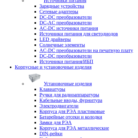
Источники питания
Зарядные устройства
Сетевые адаптеры
DC-DC преобразователи
DC-AC преобразователи
AC-DC источники питания
Источники питания для светодиодов
LED драйверы
Солнечные элементы
AC-DC преобразователи на печатную плату
DC-DC преобразователи
Источники питания/ИБП
Корпусные и установочные изделия
Установочные изделия
Клавиатуры
Ручки для радиоаппаратуры
Кабельные вводы, фурнитура
Электродвигатели
Корпуса для РЭА пластиковые
Батарейные отсеки и колодки
Замки для РЭА
Корпуса для РЭА металлические
DIN-рейки