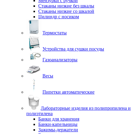
Мензурки с ручкой
Стаканы низкие без шкалы
Стаканы низкие со шкалой
Цилиндр с носиком
Термостаты
Устройства для сушки посуды
Газоанализаторы
Весы
Пипетки автоматические
Лабораторные изделия из полипропилена и
полиэтилена
Банки для хранения
Банки-капельницы
Зажимы-держатели