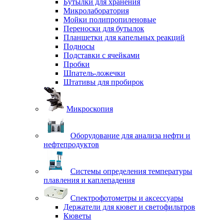
Бутылки для хранения
Микролаборатория
Мойки полипропиленовые
Переноски для бутылок
Планшетки для капельных реакций
Подносы
Подставки с ячейками
Пробки
Шпатель-ложечки
Штативы для пробирок
Микроскопия
Оборудование для анализа нефти и
нефтепродуктов
Системы определения температуры
плавления и каплепадения
Спектрофотометры и аксессуары
Держатели для кювет и светофильтров
Кюветы