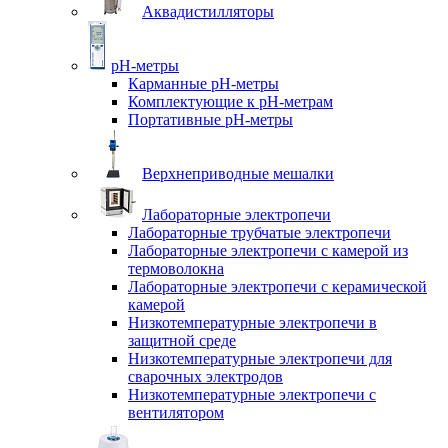
Аквадистилляторы
pH-метры
Карманные pH-метры
Комплектующие к pH-метрам
Портативные pH-метры
Верхнеприводные мешалки
Лабораторные электропечи
Лабораторные трубчатые электропечи
Лабораторные электропечи с камерой из
термоволокна
Лабораторные электропечи с керамической
камерой
Низкотемпературные электропечи в
защитной среде
Низкотемпературные электропечи для
cварочных электродов
Низкотемпературные электропечи с
вентилятором