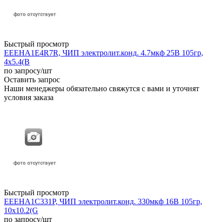
Быстрый просмотр
EEEHA1E4R7R, ЧИП электролит.конд. 4.7мкф 25В 105гр,
4x5.4(B
по запросу
/шт
Оставить запрос
Наши менеджеры обязательно свяжутся с вами и уточнят
условия заказа
Быстрый просмотр
EEEHA1C331P, ЧИП электролит.конд. 330мкф 16В 105гр,
10x10.2(G
по запросу
/шт