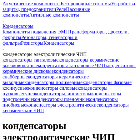
Акустические компоненты
Беспроводные системы
Устройства
защиты, предохранители
Реле
Пассивные
компоненты
Активные компоненты
-
Конденсаторы
Компоненты подавления ЭМП
Трансформаторы, дроссели,
ферриты
Резонаторы, генераторы и
фильтры
Резисторы
Конденсаторы
-
конденсаторы электролитические ЧИП
конденсаторы танталовые
конденсаторы керамические
высоковольтные
конденсаторы танталовые ЧИП
конденсаторы
керамические дисковые
конденсаторы
снабберные
конденсаторы керамические
выводные
конденсаторы полимерные
конденсаторы фазовые
косинусные
конденсаторы силовые
конденсаторы
пусковые
суперконденсаторы, ионисторы
конденсаторы
подстроечные
конденсаторы пленочные
конденсаторы
ниобиевые
конденсаторы электролитические
конденсаторы
керамические ЧИП
конденсаторы
электролитические ЧИП