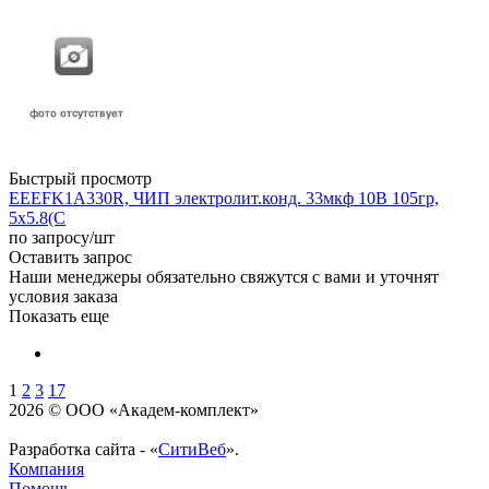
Быстрый просмотр
EEEFK1A330R, ЧИП электролит.конд. 33мкф 10В 105гр,
5x5.8(C
по запросу
/шт
Оставить запрос
Наши менеджеры обязательно свяжутся с вами и уточнят
условия заказа
Показать еще
1
2
3
17
2026 © ООО «Академ-комплект»
Разработка сайта - «
СитиВеб
».
Компания
Помощь