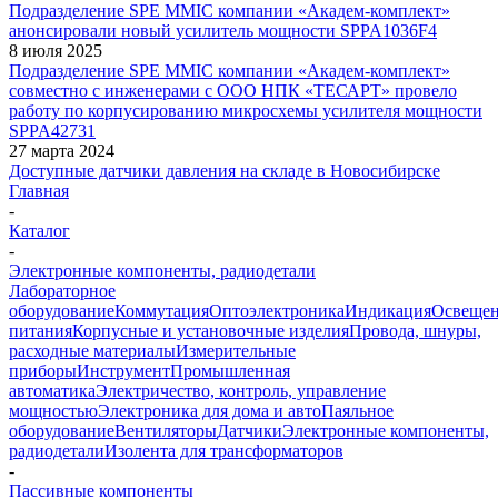
Подразделение SPE MMIC компании «Академ-комплект»
анонсировали новый усилитель мощности SPPA1036F4
8 июля 2025
Подразделение SPE MMIC компании «Академ-комплект»
совместно с инженерами с ООО НПК «ТЕСАРТ» провело
работу по корпусированию микросхемы усилителя мощности
SPPA42731
27 марта 2024
Доступные датчики давления на складе в Новосибирске
Главная
-
Каталог
-
Электронные компоненты, радиодетали
Лабораторное
оборудование
Коммутация
Оптоэлектроника
Индикация
Освеще
питания
Корпусные и установочные изделия
Провода, шнуры,
расходные материалы
Измерительные
приборы
Инструмент
Промышленная
автоматика
Электричество, контроль, управление
мощностью
Электроника для дома и авто
Паяльное
оборудование
Вентиляторы
Датчики
Электронные компоненты,
радиодетали
Изолента для трансформаторов
-
Пассивные компоненты