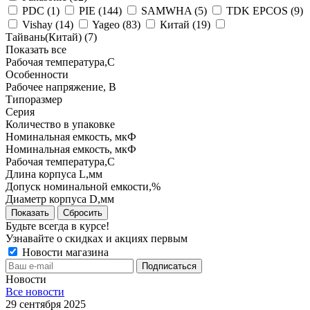
PDC (
1
)
PIE (
144
)
SAMWHA (
5
)
TDK EPCOS (
9
)
Vishay (
14
)
Yageo (
83
)
Китай (
19
)
Тайвань(Китай) (
7
)
Показать все
Рабочая температура,С
Особенности
Рабочее напряжение, В
Типоразмер
Серия
Количество в упаковке
Номинальная емкость, мкФ
Номинальная емкость, мкФ
Рабочая температура,С
Длина корпуса L,мм
Допуск номинальной емкости,%
Диаметр корпуса D,мм
Показать
Сбросить
Будьте всегда в курсе!
Узнавайте о скидках и акциях первым
Новости магазина
Новости
Все новости
29 сентября 2025